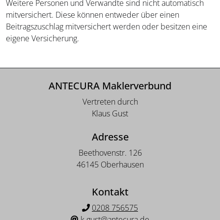
Weitere Personen und Verwandte sind nicht automatisch
mitversichert. Diese können entweder über einen
Beitragszuschlag mitversichert werden oder besitzen eine
eigene Versicherung.
ANTECURA Maklerverbund
Vertreten durch
Klaus Gust
Adresse
Beethovenstr. 126
46145 Oberhausen
Kontakt
0208 756575
k.gust@antecura.de